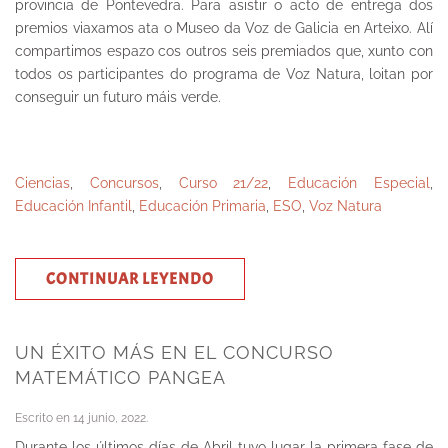
provincia de Pontevedra. Para asistir o acto de entrega dos
premios viaxamos ata o Museo da Voz de Galicia en Arteixo. Alí
compartimos espazo cos outros seis premiados que, xunto con
todos os participantes do programa de Voz Natura, loitan por
conseguir un futuro máis verde.
Ciencias
,
Concursos
,
Curso 21/22
,
Educación Especial
,
Educación Infantil
,
Educación Primaria
,
ESO
,
Voz Natura
CONTINUAR LEYENDO
UN ÉXITO MÁS EN EL CONCURSO
MATEMÁTICO PANGEA
Escrito en
14 junio, 2022
.
Durante los últimos días de Abril tuvo lugar la primera fase de