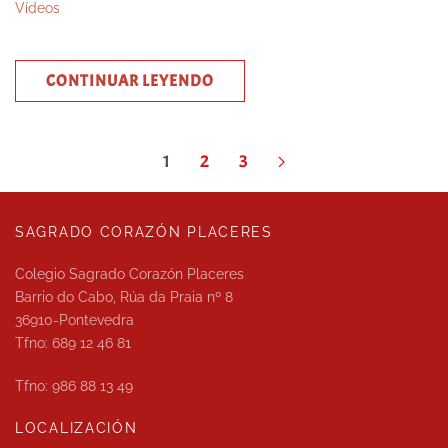
Vídeos
CONTINUAR LEYENDO
1
2
3
SAGRADO CORAZÓN PLACERES
Colegio Sagrado Corazón Placeres
Barrio do Cabo, Rúa da Praia nº 8
36910-Pontevedra
Tfno: 689 12 46 81
Tfno: 986 88 13 49
LOCALIZACIÓN