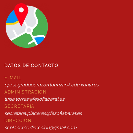
DATOS DE CONTACTO
E-MAIL
cpr.sagradocorazon.lourizan@edu.xunta.es
ADMINISTRACIÓN
luisa.torres@fesofiabarat.es
SECRETARÍA
secretaria.placeres@fesofiabarat.es
DIRECCIÓN
scplaceres.direccion@gmail.com