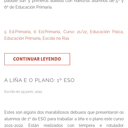
paddle surf y primeros auxilios con nuestros alumnos de 5º y
6º de Educación Primaria.
5 Ed.Primaria
,
6 Ed.Primaria
,
Curso 21/22
,
Educación Física
,
Educación Primaria
,
Escola na Rúa
CONTINUAR LEYENDO
A LIÑA E O PLANO: 1º ESO
Escrito en
29 junio, 2022
.
Estes son algúns dos marabillosos debuxos que presentaron os
alumnos de 1º da ESO para traballar a liña e o plano este curso
2021-2022. Están realizados con témpera e rotulador