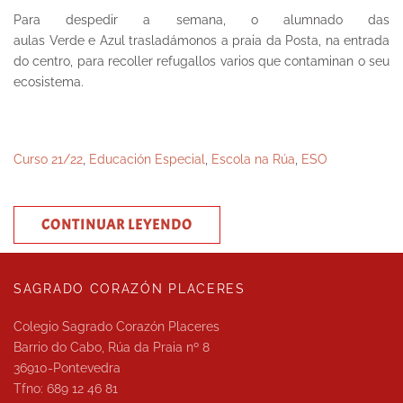
Para despedir a semana, o alumnado das
aulas Verde e Azul trasladámonos a
praia da Posta
, na entrada
do centro, para recoller refugallos varios que contaminan o seu
ecosistema.
Curso 21/22
,
Educación Especial
,
Escola na Rúa
,
ESO
CONTINUAR LEYENDO
SAGRADO CORAZÓN PLACERES
Colegio Sagrado Corazón Placeres
Barrio do Cabo, Rúa da Praia nº 8
36910-Pontevedra
Tfno: 689 12 46 81