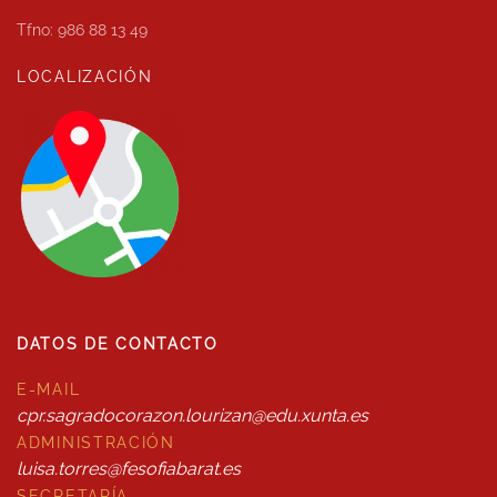
Tfno: 986 88 13 49
LOCALIZACIÓN
DATOS DE CONTACTO
E-MAIL
cpr.sagradocorazon.lourizan@edu.xunta.es
ADMINISTRACIÓN
luisa.torres@fesofiabarat.es
SECRETARÍA