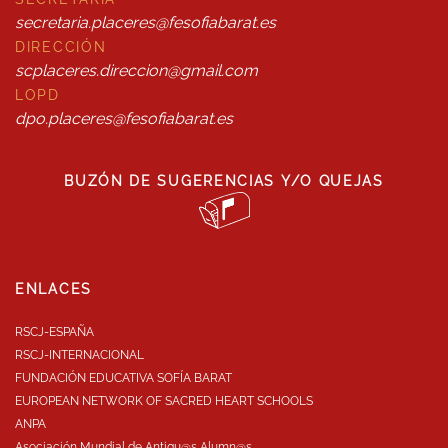
secretaria.placeres@fesofiabarat.es
DIRECCIÓN
scplaceres.direccion@gmail.com
LOPD
dpo.placeres@fesofiabarat.es
BUZÓN DE SUGERENCIAS Y/O QUEJAS
ENLACES
RSCJ-ESPAÑA
RSCJ-INTERNACIONAL
FUNDACIÓN EDUCATIVA SOFÍA BARAT
EUROPEAN NETWORK OF SACRED HEART SCHOOLS
ANPA
Asociación Mundial de Antigu@s Alumn@s