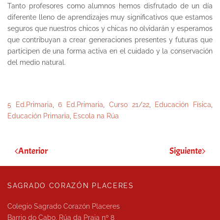
Tanto profesores como alumnos hemos disfrutado de un día
diferente lleno de aprendizajes muy significativos que estamos
seguros que nuestros chicos y chicas no olvidarán y esperamos
que contribuyan a crear generaciones presentes y futuras que
participen de una forma activa en el cuidado y la conservación
del medio natural.
5 Ed.Primaria
,
6 Ed.Primaria
,
Curso 21/22
,
Educación Física
,
Educación Primaria
,
Escola na Rúa
Anterior
Siguiente
SAGRADO CORAZÓN PLACERES
Colegio Sagrado Corazón Placeres
Barrio do Cabo, Rúa da Praia nº 8