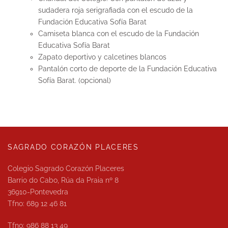
sudadera roja serigrafiada con el escudo de la
Fundación Educativa Sofía Barat
Camiseta blanca con el escudo de la Fundación
Educativa Sofía Barat
Zapato deportivo y calcetines blancos
Pantalón corto de deporte de la Fundación Educativa
Sofía Barat. (opcional)
SAGRADO CORAZÓN PLACERES
Colegio Sagrado Corazón Placeres
Barrio do Cabo, Rúa da Praia nº 8
36910-Pontevedra
Tfno: 689 12 46 81
Tfno: 986 88 13 49