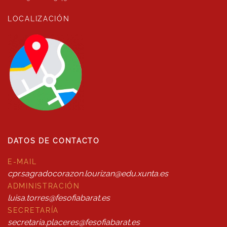
LOCALIZACIÓN
DATOS DE CONTACTO
E-MAIL
cpr.sagradocorazon.lourizan@edu.xunta.es
ADMINISTRACIÓN
luisa.torres@fesofiabarat.es
SECRETARÍA
secretaria.placeres@fesofiabarat.es