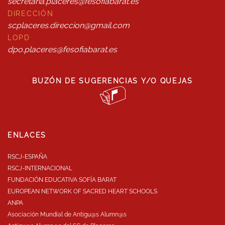
secretaria.placeres@fesofiabarat.es
DIRECCIÓN
scplaceres.direccion@gmail.com
LOPD
dpo.placeres@fesofiabarat.es
BUZÓN DE SUGERENCIAS Y/O QUEJAS
ENLACES
RSCJ-ESPAÑA
RSCJ-INTERNACIONAL
FUNDACIÓN EDUCATIVA SOFÍA BARAT
EUROPEAN NETWORK OF SACRED HEART SCHOOLS
ANPA
Asociación Mundial de Antigu@s Alumn@s