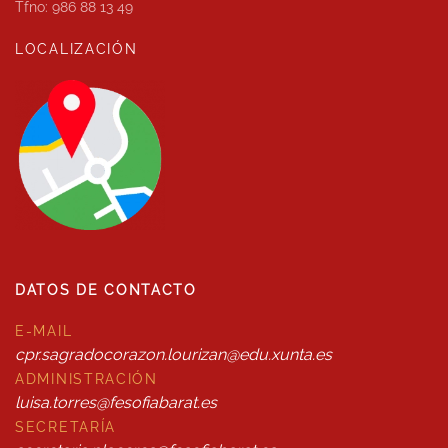
Tfno: 986 88 13 49
LOCALIZACIÓN
DATOS DE CONTACTO
E-MAIL
cpr.sagradocorazon.lourizan@edu.xunta.es
ADMINISTRACIÓN
luisa.torres@fesofiabarat.es
SECRETARÍA