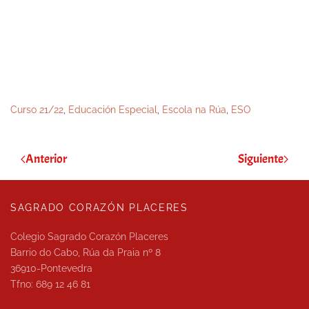
Curso 21/22
,
Educación Especial
,
Escola na Rúa
,
ESO
Anterior
Siguiente
SAGRADO CORAZÓN PLACERES
Colegio Sagrado Corazón Placeres
Barrio do Cabo, Rúa da Praia nº 8
36910-Pontevedra
Tfno: 689 12 46 81