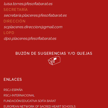
luisa.torres@fesofiabarat.es
SECRETARÍA
secretaria.placeres@fesofiabarat.es
DIRECCIÓN
scplaceres.direccion@gmail.com
LOPD
dpo.placeres@fesofiabarat.es
BUZÓN DE SUGERENCIAS Y/O QUEJAS
ENLACES
RSCJ-ESPAÑA
RSCJ-INTERNACIONAL
FUNDACIÓN EDUCATIVA SOFÍA BARAT
EUROPEAN NETWORK OF SACRED HEART SCHOOLS