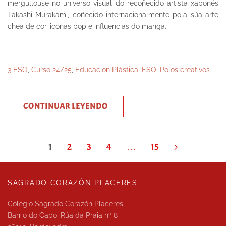
mergullouse no universo visual do recoñecido artista xaponés
Takashi Murakami, coñecido internacionalmente pola súa arte
chea de cor, iconas pop e influencias do manga.
3 ESO
,
Curso 24/25
,
Educación Plástica
,
ESO
,
Polos creativos
CONTINUAR LEYENDO
1
2
3
4
…
15
SAGRADO CORAZÓN PLACERES
Colegio Sagrado Corazón Placeres
Barrio do Cabo, Rúa da Praia nº 8