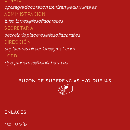
E-MAIL
cpr.sagradocorazon.lourizan@edu.xunta.es
ADMINISTRACIÓN
luisa.torres@fesofiabarat.es
SECRETARÍA
secretaria.placeres@fesofiabarat.es
DIRECCIÓN
scplaceres.direccion@gmail.com
LOPD
dpo.placeres@fesofiabarat.es
BUZÓN DE SUGERENCIAS Y/O QUEJAS
ENLACES
RSCJ-ESPAÑA