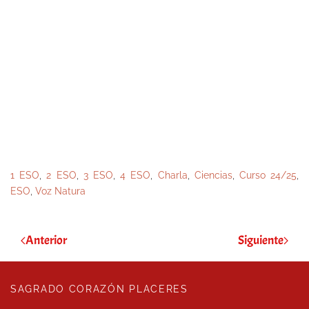
1 ESO
,
2 ESO
,
3 ESO
,
4 ESO
,
Charla
,
Ciencias
,
Curso 24/25
,
ESO
,
Voz Natura
Anterior
Siguiente
SAGRADO CORAZÓN PLACERES