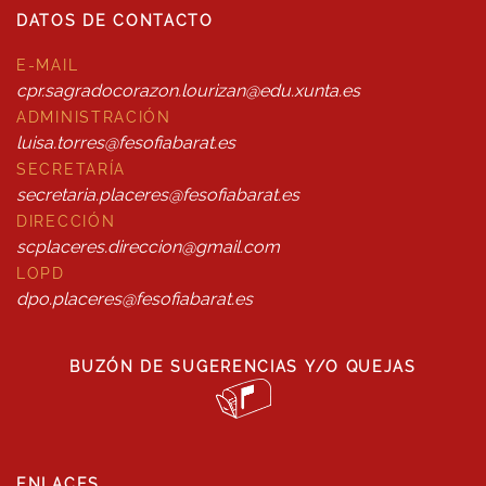
DATOS DE CONTACTO
E-MAIL
cpr.sagradocorazon.lourizan@edu.xunta.es
ADMINISTRACIÓN
luisa.torres@fesofiabarat.es
SECRETARÍA
secretaria.placeres@fesofiabarat.es
DIRECCIÓN
scplaceres.direccion@gmail.com
LOPD
dpo.placeres@fesofiabarat.es
BUZÓN DE SUGERENCIAS Y/O QUEJAS
ENLACES