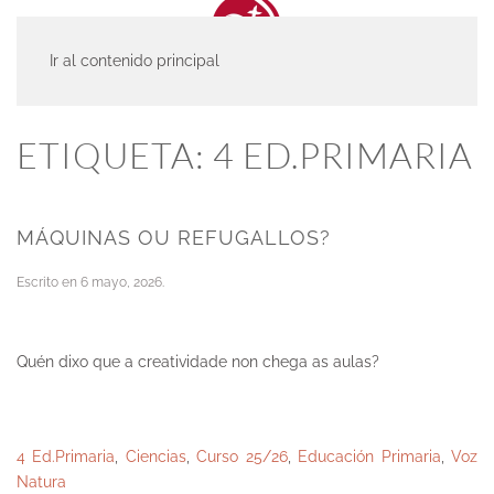
Ir al contenido principal
INICIO
ACTUALIDAD
4 ED.PRIMARIA
ETIQUETA:
4 ED.PRIMARIA
MÁQUINAS OU REFUGALLOS?
Escrito en
6 mayo, 2026
.
Quén dixo que a creatividade non chega as aulas?
4 Ed.Primaria
,
Ciencias
,
Curso 25/26
,
Educación Primaria
,
Voz
Natura