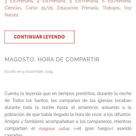
3 Ed.Primaria
,
4 Ed.Primaria
,
5 Ed.Primaria
,
6 Ed.Primaria
,
Ciencias
,
Curso 25/26
,
Educación Primaria
,
Trabajos
,
Voz
Natura
CONTINUAR LEYENDO
MAGOSTO, HORA DE COMPARTIR
Escrito en
9 noviembre, 2019
.
Cuenta la leyenda que en tiempos pretéritos, durante la noche
de Todos los Santos, las campanas de las iglesias tocaban
durante toda la noche hasta el amanecer, avisando a la
población de que había llegado la hora de rezar a los difuntos.
Amigos y familiares acompañaban a los campaneros, mientras
compartían el
magnus ustus,
(«el gran fuego») asando
castañas.