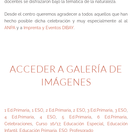
docentes se disfrazaron bajo la temática de la naturaleza.
Desde el centro queremos agradecer a todos aquellos que han
hecho posible dicha celebración y muy especialmente al al
ANPA
y a
Imprenta y Eventos DIBAY
.
ACCEDER A GALERÍA DE
IMÁGENES
1 Ed.Primaria
,
1 ESO
,
2 Ed.Primaria
,
2 ESO
,
3 Ed.Primaria
,
3 ESO
,
4 Ed.Primaria
,
4 ESO
,
5 Ed.Primaria
,
6 Ed.Primaria
,
Celebraciones
,
Curso 16/17
,
Educación Especial
,
Educación
Infantil
,
Educación Primaria
,
ESO
,
Profesorado