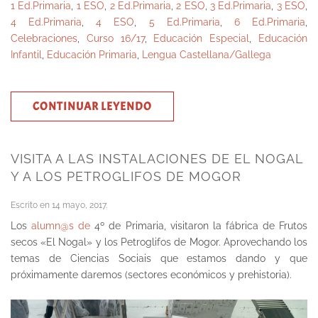
1 Ed.Primaria
,
1 ESO
,
2 Ed.Primaria
,
2 ESO
,
3 Ed.Primaria
,
3 ESO
,
4 Ed.Primaria
,
4 ESO
,
5 Ed.Primaria
,
6 Ed.Primaria
,
Celebraciones
,
Curso 16/17
,
Educación Especial
,
Educación
Infantil
,
Educación Primaria
,
Lengua Castellana/Gallega
CONTINUAR LEYENDO
VISITA A LAS INSTALACIONES DE EL NOGAL
Y A LOS PETROGLIFOS DE MOGOR
Escrito en
14 mayo, 2017
.
Los
alumn@s de
4º de Primaria, visitaron la fábrica de Frutos
secos «El Nogal» y los Petroglifos de Mogor. Aprovechando los
temas de Ciencias Sociais que estamos dando y que
próximamente daremos (sectores económicos y prehistoria).