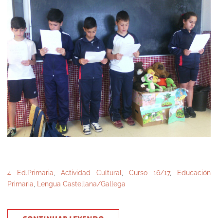
4 Ed.Primaria
,
Actividad Cultural
,
Curso 16/17
,
Educación
Primaria
,
Lengua Castellana/Gallega