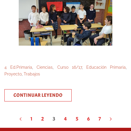
4 Ed.Primaria
,
Ciencias
,
Curso 16/17
,
Educación Primaria
,
Proyecto
,
Trabajos
CONTINUAR LEYENDO
1
2
3
4
5
6
7