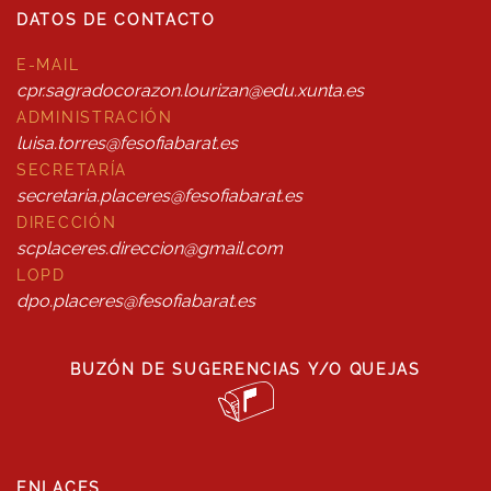
DATOS DE CONTACTO
E-MAIL
cpr.sagradocorazon.lourizan@edu.xunta.es
ADMINISTRACIÓN
luisa.torres@fesofiabarat.es
SECRETARÍA
secretaria.placeres@fesofiabarat.es
DIRECCIÓN
scplaceres.direccion@gmail.com
LOPD
dpo.placeres@fesofiabarat.es
BUZÓN DE SUGERENCIAS Y/O QUEJAS
ENLACES