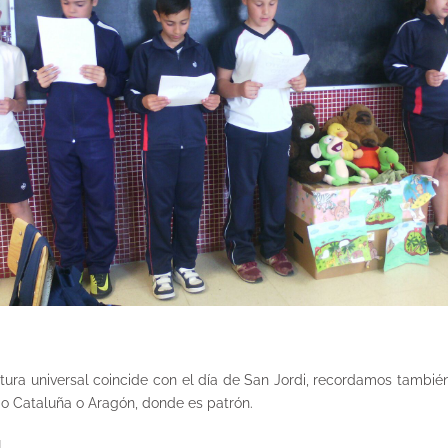
tura universal coincide con el día de San Jordi, recordamos también
mo Cataluña o Aragón, donde es patrón.
!