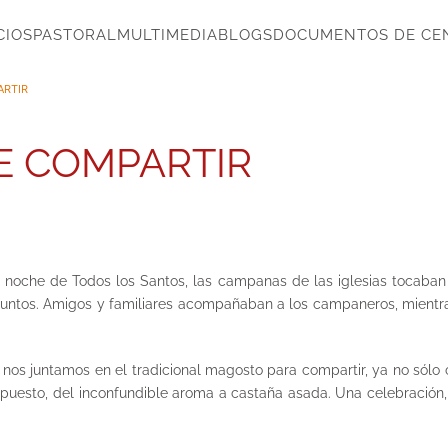
CIOS
PASTORAL
MULTIMEDIA
BLOGS
DOCUMENTOS DE CE
ARTIR
E COMPARTIR
a noche de Todos los Santos, las campanas de las iglesias tocaban
difuntos. Amigos y familiares acompañaban a los campaneros, mient
os juntamos en el tradicional magosto para compartir, ya no sólo 
supuesto, del inconfundible aroma a castaña asada. Una celebración,