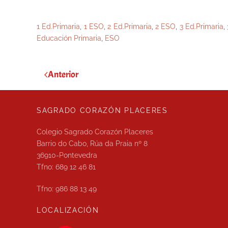
1 Ed.Primaria
,
1 ESO
,
2 Ed.Primaria
,
2 ESO
,
3 Ed.Primaria
,
Educación Primaria
,
ESO
Anterior
SAGRADO CORAZÓN PLACERES
Colegio Sagrado Corazón Placeres
Barrio do Cabo, Rúa da Praia nº 8
36910-Pontevedra
Tfno: 689 12 46 81
Tfno: 986 88 13 49
LOCALIZACIÓN