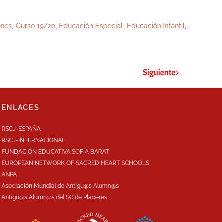
ones
,
Curso 19/20
,
Educación Especial
,
Educación Infantil
,
Siguiente
ENLACES
RSCJ-ESPAÑA
RSCJ-INTERNACIONAL
FUNDACIÓN EDUCATIVA SOFÍA BARAT
EUROPEAN NETWORK OF SACRED HEART SCHOOLS
ANPA
Asociación Mundial de Antigu@s Alumn@s
Antigu@s Alumn@s del SC de Placeres