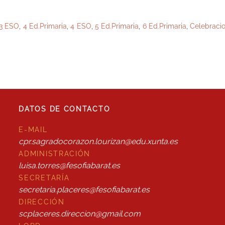
3 ESO
,
4 Ed.Primaria
,
4 ESO
,
5 Ed.Primaria
,
6 Ed.Primaria
,
Celebraci
DATOS DE CONTACTO
E-MAIL
cpr.sagradocorazon.lourizan@edu.xunta.es
ADMINISTRACIÓN
luisa.torres@fesofiabarat.es
SECRETARÍA
secretaria.placeres@fesofiabarat.es
DIRECCIÓN
scplaceres.direccion@gmail.com