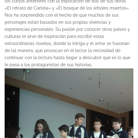
los cursos anteriores con la explicación de dos de sus obras:
«El retrato de Carlota» y «El bosque de los árboles muertos».
Nos ha sorprendido con el hecho de que muchos de sus
personajes están basados en sus propias vivencias y
experiencias personales. Su pasión por conocer otros países y
culturas le sirve de inspiración para escribir estas
extraordinarias novelas, donde la intriga y el amor se fusionan
de tal manera, que provocan en el lector la necesidad de
continuar con la lectura hasta llegar a descubrir qué es lo que
le pasa a los protagonistas de sus historias.