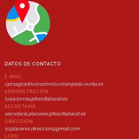
DATOS DE CONTACTO
E-MAIL
cpr.sagradocorazon.lourizan@edu.xunta.es
ADMINISTRACIÓN
luisa.torres@fesofiabarat.es
SECRETARÍA
secretaria.placeres@fesofiabarat.es
DIRECCIÓN
scplaceres.direccion@gmail.com
LOPD