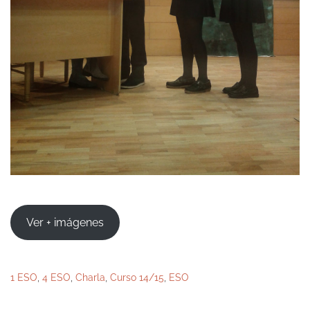
Ver + imágenes
1 ESO
,
4 ESO
,
Charla
,
Curso 14/15
,
ESO