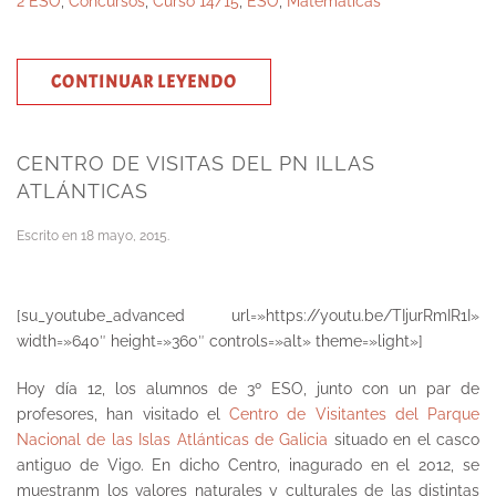
2 ESO
,
Concursos
,
Curso 14/15
,
ESO
,
Matemáticas
CONTINUAR LEYENDO
CENTRO DE VISITAS DEL PN ILLAS
ATLÁNTICAS
Escrito en
18 mayo, 2015
.
[su_youtube_advanced url=»https://youtu.be/TIjurRmIR1I»
width=»640″ height=»360″ controls=»alt» theme=»light»]
Hoy día 12, los alumnos de 3º ESO, junto con un par de
profesores, han visitado el
Centro de Visitantes del Parque
Nacional de las Islas Atlánticas de Galicia
situado en el casco
antiguo de Vigo. En dicho Centro, inagurado en el 2012, se
muestranm los valores naturales y culturales de las distintas