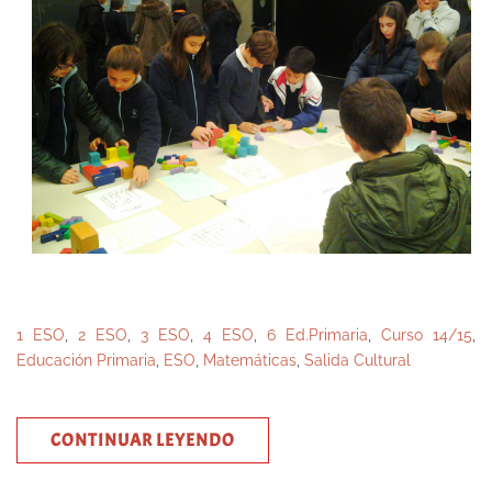
1 ESO
,
2 ESO
,
3 ESO
,
4 ESO
,
6 Ed.Primaria
,
Curso 14/15
,
Educación Primaria
,
ESO
,
Matemáticas
,
Salida Cultural
CONTINUAR LEYENDO