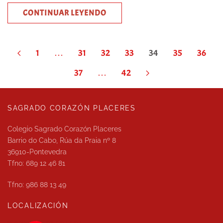
CONTINUAR LEYENDO
1
…
31
32
33
34
35
36
37
…
42
SAGRADO CORAZÓN PLACERES
Colegio Sagrado Corazón Placeres
Barrio do Cabo, Rúa da Praia nº 8
36910-Pontevedra
Tfno: 689 12 46 81
Tfno: 986 88 13 49
LOCALIZACIÓN