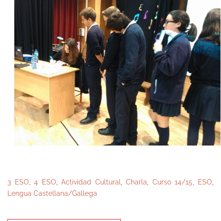
3 ESO
,
4 ESO
,
Actividad Cultural
,
Charla
,
Curso 14/15
,
ESO
,
Lengua Castellana/Gallega