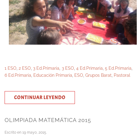
1 ESO
,
2 ESO
,
3 Ed.Primaria
,
3 ESO
,
4 Ed.Primaria
,
5 Ed.Primaria
,
6 Ed.Primaria
,
Educación Primaria
,
ESO
,
Grupos Barat
,
Pastoral
CONTINUAR LEYENDO
OLIMPIADA MATEMÁTICA 2015
Escrito en
19 mayo, 2015
.