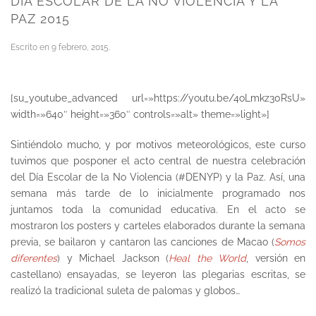
DÍA ESCOLAR DE LA NO VIOLENCIA Y LA
PAZ 2015
Escrito en
9 febrero, 2015
.
[su_youtube_advanced url=»https://youtu.be/4oLmkz30RsU»
width=»640″ height=»360″ controls=»alt» theme=»light»]
Sintiéndolo mucho, y por motivos meteorológicos, este curso
tuvimos que posponer el acto central de nuestra celebración
del Día Escolar de la No Violencia (#DENYP) y la Paz. Así, una
semana más tarde de lo inicialmente programado nos
juntamos toda la comunidad educativa. En el acto se
mostraron los posters y carteles elaborados durante la semana
previa, se bailaron y cantaron las canciones de Macao (
Somos
diferentes
) y Michael Jackson (
Heal the World
, versión en
castellano) ensayadas, se leyeron las plegarias escritas, se
realizó la tradicional suleta de palomas y globos…