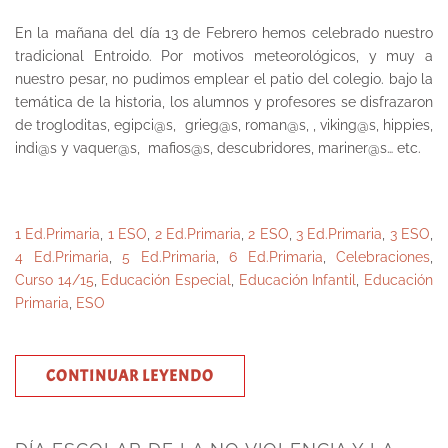
En la mañana del día 13 de Febrero hemos celebrado nuestro
tradicional Entroido. Por motivos meteorológicos, y muy a
nuestro pesar, no pudimos emplear el patio del colegio. bajo la
temática de la historia, los alumnos y profesores se disfrazaron
de trogloditas, egipci@s, grieg@s, roman@s, , viking@s, hippies,
indi@s y vaquer@s, mafios@s, descubridores, mariner@s… etc.
1 Ed.Primaria
,
1 ESO
,
2 Ed.Primaria
,
2 ESO
,
3 Ed.Primaria
,
3 ESO
,
4 Ed.Primaria
,
5 Ed.Primaria
,
6 Ed.Primaria
,
Celebraciones
,
Curso 14/15
,
Educación Especial
,
Educación Infantil
,
Educación
Primaria
,
ESO
CONTINUAR LEYENDO