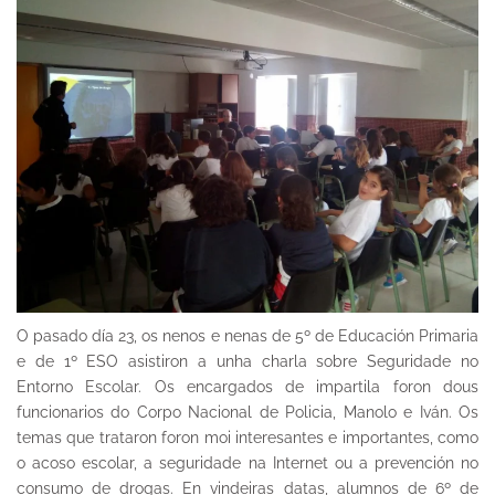
O pasado día 23, os nenos e nenas de 5º de Educación Primaria
e de 1º ESO asistiron a unha charla sobre Seguridade no
Entorno Escolar. Os encargados de impartila foron dous
funcionarios do Corpo Nacional de Policia, Manolo e Iván. Os
temas que trataron foron moi interesantes e importantes, como
o acoso escolar, a seguridade na Internet ou a prevención no
consumo de drogas. En vindeiras datas, alumnos de 6º de