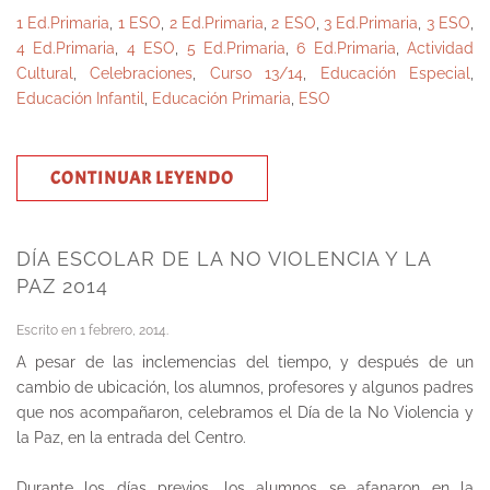
1 Ed.Primaria
,
1 ESO
,
2 Ed.Primaria
,
2 ESO
,
3 Ed.Primaria
,
3 ESO
,
4 Ed.Primaria
,
4 ESO
,
5 Ed.Primaria
,
6 Ed.Primaria
,
Actividad
Cultural
,
Celebraciones
,
Curso 13/14
,
Educación Especial
,
Educación Infantil
,
Educación Primaria
,
ESO
CONTINUAR LEYENDO
DÍA ESCOLAR DE LA NO VIOLENCIA Y LA
PAZ 2014
Escrito en
1 febrero, 2014
.
A pesar de las inclemencias del tiempo, y después de un
cambio de ubicación, los alumnos, profesores y algunos padres
que nos acompañaron, celebramos el Día de la No Violencia y
la Paz, en la entrada del Centro.
Durante los días previos, los alumnos se afanaron en la