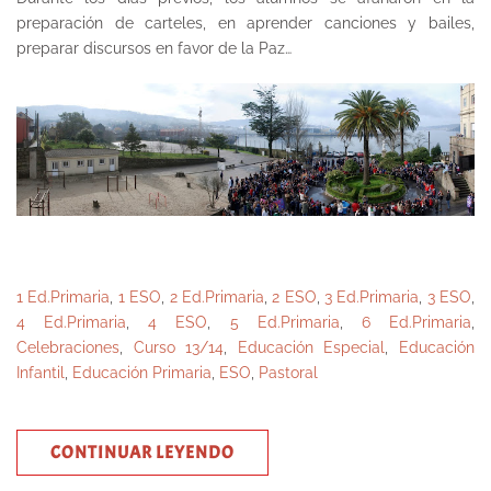
preparación de carteles, en aprender canciones y bailes,
preparar discursos en favor de la Paz…
1 Ed.Primaria
,
1 ESO
,
2 Ed.Primaria
,
2 ESO
,
3 Ed.Primaria
,
3 ESO
,
4 Ed.Primaria
,
4 ESO
,
5 Ed.Primaria
,
6 Ed.Primaria
,
Celebraciones
,
Curso 13/14
,
Educación Especial
,
Educación
Infantil
,
Educación Primaria
,
ESO
,
Pastoral
CONTINUAR LEYENDO