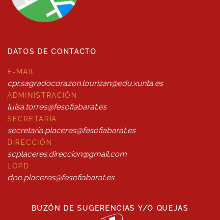
DATOS DE CONTACTO
E-MAIL
cpr.sagradocorazon.lourizan@edu.xunta.es
ADMINISTRACIÓN
luisa.torres@fesofiabarat.es
SECRETARÍA
secretaria.placeres@fesofiabarat.es
DIRECCIÓN
scplaceres.direccion@gmail.com
LOPD
dpo.placeres@fesofiabarat.es
BUZÓN DE SUGERENCIAS Y/O QUEJAS