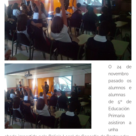
O 24 de
novembro
pasado os
alumnos e
alumnas
de 5º de
Educación
Primaria
asistiron a
unha