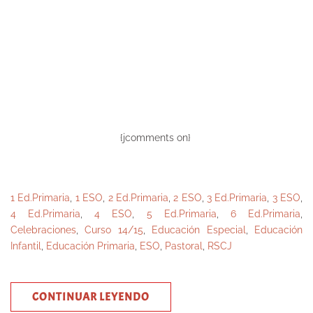
{jcomments on}
1 Ed.Primaria
,
1 ESO
,
2 Ed.Primaria
,
2 ESO
,
3 Ed.Primaria
,
3 ESO
,
4 Ed.Primaria
,
4 ESO
,
5 Ed.Primaria
,
6 Ed.Primaria
,
Celebraciones
,
Curso 14/15
,
Educación Especial
,
Educación
Infantil
,
Educación Primaria
,
ESO
,
Pastoral
,
RSCJ
CONTINUAR LEYENDO