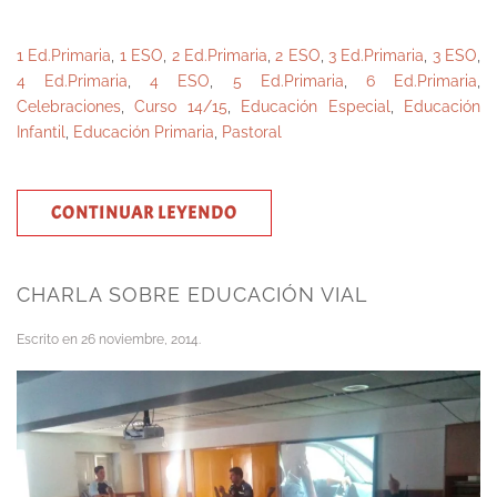
1 Ed.Primaria
,
1 ESO
,
2 Ed.Primaria
,
2 ESO
,
3 Ed.Primaria
,
3 ESO
,
4 Ed.Primaria
,
4 ESO
,
5 Ed.Primaria
,
6 Ed.Primaria
,
Celebraciones
,
Curso 14/15
,
Educación Especial
,
Educación
Infantil
,
Educación Primaria
,
Pastoral
CONTINUAR LEYENDO
CHARLA SOBRE EDUCACIÓN VIAL
Escrito en
26 noviembre, 2014
.