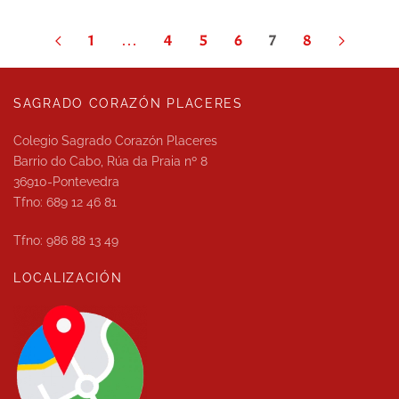
1
…
4
5
6
7
8
SAGRADO CORAZÓN PLACERES
Colegio Sagrado Corazón Placeres
Barrio do Cabo, Rúa da Praia nº 8
36910-Pontevedra
Tfno: 689 12 46 81
Tfno: 986 88 13 49
LOCALIZACIÓN