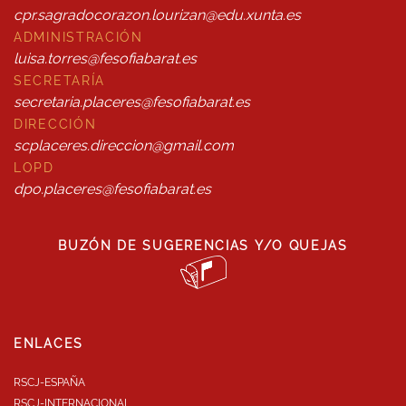
cpr.sagradocorazon.lourizan@edu.xunta.es
ADMINISTRACIÓN
luisa.torres@fesofiabarat.es
SECRETARÍA
secretaria.placeres@fesofiabarat.es
DIRECCIÓN
scplaceres.direccion@gmail.com
LOPD
dpo.placeres@fesofiabarat.es
BUZÓN DE SUGERENCIAS Y/O QUEJAS
ENLACES
RSCJ-ESPAÑA
RSCJ-INTERNACIONAL