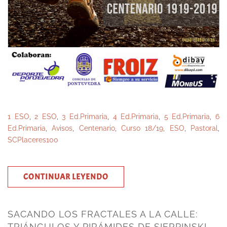
1 ESO
,
2 ESO
,
3 Ed.Primaria
,
4 Ed.Primaria
,
5 Ed.Primaria
,
6
Ed.Primaria
,
Avisos
,
Centenario
,
Curso 18/19
,
ESO
,
Pastoral
,
SCPlaceres100
CONTINUAR LEYENDO
SACANDO LOS FRACTALES A LA CALLE:
TRIÁNGULOS Y PIRÁMIDES DE SIERPINSKI