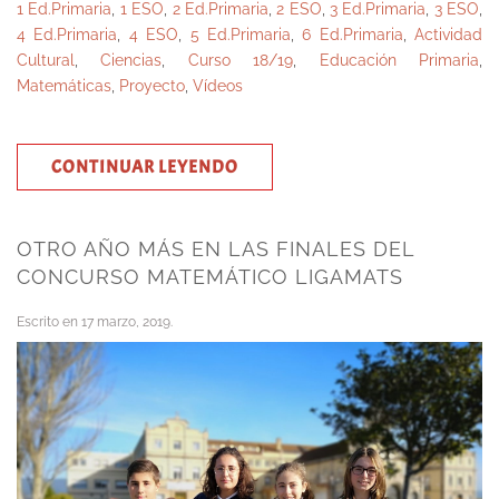
1 Ed.Primaria
,
1 ESO
,
2 Ed.Primaria
,
2 ESO
,
3 Ed.Primaria
,
3 ESO
,
4 Ed.Primaria
,
4 ESO
,
5 Ed.Primaria
,
6 Ed.Primaria
,
Actividad
Cultural
,
Ciencias
,
Curso 18/19
,
Educación Primaria
,
Matemáticas
,
Proyecto
,
Vídeos
CONTINUAR LEYENDO
OTRO AÑO MÁS EN LAS FINALES DEL
CONCURSO MATEMÁTICO LIGAMATS
Escrito en
17 marzo, 2019
.