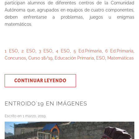
participan alumnos de diferentes centros de la Comunidad
Autónoma que, agrupados en equipos de cuatro componentes,
deben enfrentarse a problemas, juegos u enigmas
matemáticos.
1 ESO
,
2 ESO
,
3 ESO
,
4 ESO
,
5 Ed.Primaria
,
6 Ed.Primaria
,
Concursos
,
Curso 18/19
,
Educación Primaria
,
ESO
,
Matemáticas
CONTINUAR LEYENDO
ENTROIDO´19 EN IMÁGENES
Escrito en
1 marzo, 2019
.