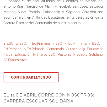
El pasado 11 de abril alumnos de 7 centros educativos del
entorno (San Narciso de Marín y Froebel, San José, Salvador
Moreno, Vidal Portela, Calasancio y Sagrado Corazón) nos
acompañaron, en A Illa das Esculturas, en la celebración de la
Carrera Escolar del Centenario de nuestro centro.
1 ESO
,
2 ESO
,
3 Ed.Primaria
,
3 ESO
,
4 Ed.Primaria
,
4 ESO
,
5
Ed.Primaria
,
6 Ed.Primaria
,
Centenario
,
Curso 18/19
,
Educación
Física
,
Educación Primaria
,
ESO
,
Pastoral
,
Proyecto Solidario
,
SCPlaceres100
CONTINUAR LEYENDO
EL 11 DE ABRIL CORRE CON NOSOTROS:
CARRERA ESCOLAR SOLIDARIA