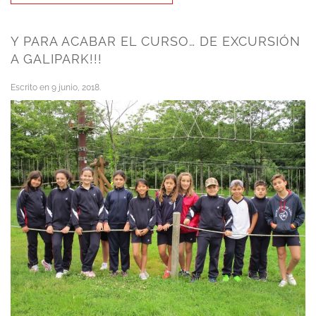
Y PARA ACABAR EL CURSO… DE EXCURSIÓN
A GALIPARK!!!
Escrito en
9 junio, 2018
.