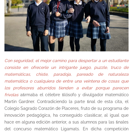
Con seguridad, el mejor camino para despertar a un estudiante
consiste en ofrecerle un intrigante juego, puzzle, truco de
matemáticas, chiste, paradoja, pareado de naturaleza
matemática o cualquiera de entre una veintena de cosas que
los profesores aburridos tienden a evitar porque parecen
frívolas
aﬁrmaba el célebre ﬁlósofo y divulgador matemático
Martin Gardner. Contradiciendo la parte ﬁnal de esta cita, el
Colegio Sagrado Corazón de Placeres, fruto de su programa de
innovación pedagógica, ha conseguido clasiﬁcar, al igual que
hace en alguna edición anterior, a sus alumnos para las ﬁnales
del concurso matemático Ligamats. En dicha competición