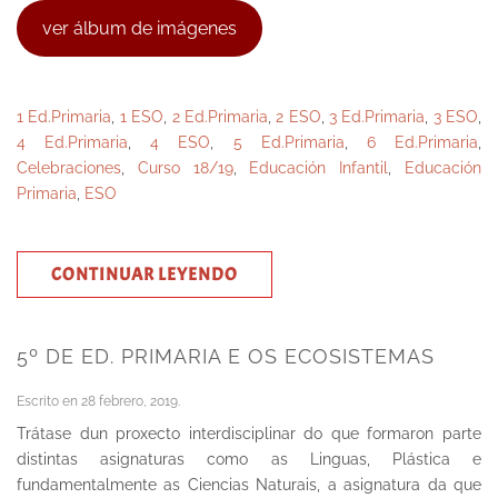
ver álbum de imágenes
1 Ed.Primaria
,
1 ESO
,
2 Ed.Primaria
,
2 ESO
,
3 Ed.Primaria
,
3 ESO
,
4 Ed.Primaria
,
4 ESO
,
5 Ed.Primaria
,
6 Ed.Primaria
,
Celebraciones
,
Curso 18/19
,
Educación Infantil
,
Educación
Primaria
,
ESO
CONTINUAR LEYENDO
5º DE ED. PRIMARIA E OS ECOSISTEMAS
Escrito en
28 febrero, 2019
.
Trátase dun proxecto interdisciplinar do que formaron parte
distintas asignaturas como as Linguas, Plástica e
fundamentalmente as Ciencias Naturais, a asignatura da que