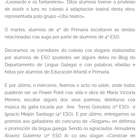
«Leonardo e os fontaneiros». Ditos alumnos tiveron o privilexio
de asistir o luns no colexio á adaptación teatral desta obra,
representada polo grupo «Ubú teatro».
O martes, alumnos de 4º de Primaria escoitaron as lendas
relacionadas coa auga por parte de alumnos de 4º ESO.
Decoramos os corredores do colexio cos slogans elaborados
por alumnos de ESO (podedes ver algúns deles no Blog do
Departamento de Lingua Galega) e con palabras elixidas e
feitas por alumnos de Educación Infantil e Primaria.
E por último, o mércores, fixemos o acto no salón, onde todos
puideron ver un Power Point coa vida e obra de María Victoria
Moreno, escoitar algúns dos seus poemas, deleitarse coa
música da gaita tocada por Ana Torres González (1º ESO) e
Ignacio Meijón Santiago (4º ESO). E por último, entregamos os
premios aos gañadores do concurso de «Slogans» en defensa
e promoción da lingua galega. Sendo os agraciados: Almudena
Álvarez Gutiérrez (2º ESO A) co seu slogan «Constrúe en