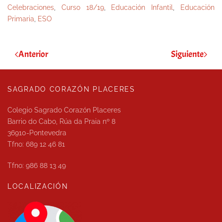
Celebraciones
,
Curso 18/19
,
Educación Infantil
,
Educación
Primaria
,
ESO
Anterior
Siguiente
SAGRADO CORAZÓN PLACERES
Colegio Sagrado Corazón Placeres
Barrio do Cabo, Rúa da Praia nº 8
36910-Pontevedra
Tfno: 689 12 46 81
Tfno: 986 88 13 49
LOCALIZACIÓN