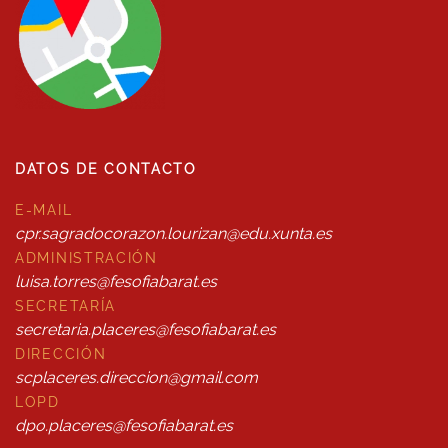
DATOS DE CONTACTO
E-MAIL
cpr.sagradocorazon.lourizan@edu.xunta.es
ADMINISTRACIÓN
luisa.torres@fesofiabarat.es
SECRETARÍA
secretaria.placeres@fesofiabarat.es
DIRECCIÓN
scplaceres.direccion@gmail.com
LOPD
dpo.placeres@fesofiabarat.es