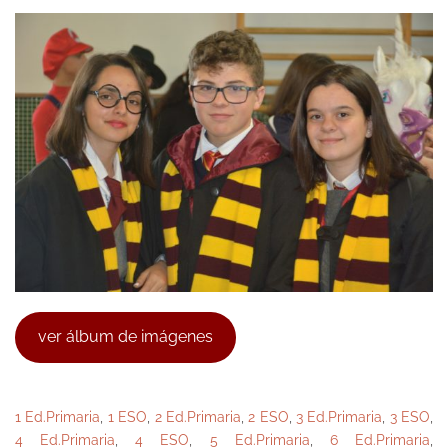
ver álbum de imágenes
1 Ed.Primaria
,
1 ESO
,
2 Ed.Primaria
,
2 ESO
,
3 Ed.Primaria
,
3 ESO
,
4 Ed.Primaria
,
4 ESO
,
5 Ed.Primaria
,
6 Ed.Primaria
,