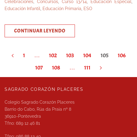
Celebraciones
,
Concursos
,
Curso 13/14
,
Educación Especial
,
Educación Infantil
,
Educación Primaria
,
ESO
CONTINUAR LEYENDO
1
…
102
103
104
105
106
107
108
…
111
SAGRADO CORAZÓN PLACERES
Colegio Sagrado Corazón Placeres
Barrio do Cabo, Rúa da Praia nº 8
36910-Pontevedra
Tfno: 689 12 46 81
Tfno: 986 88 13 49