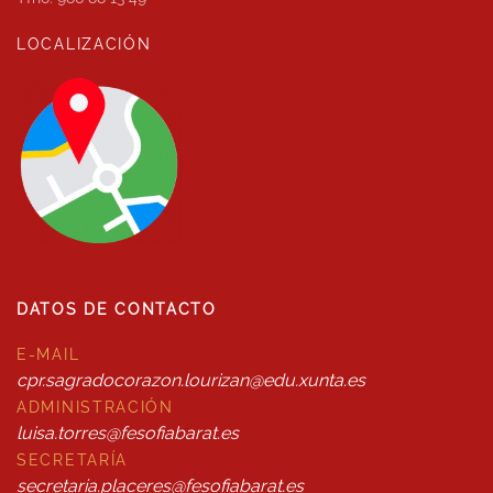
LOCALIZACIÓN
DATOS DE CONTACTO
E-MAIL
cpr.sagradocorazon.lourizan@edu.xunta.es
ADMINISTRACIÓN
luisa.torres@fesofiabarat.es
SECRETARÍA
secretaria.placeres@fesofiabarat.es