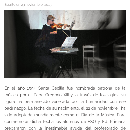
Escrito en
23 noviembre, 2013
.
En el año 1594 Santa Cecilia fue nombrada patrona de la
música por el Papa Gregorio XIII y, a través de los siglos, su
figura ha permanecido venerada por la humanidad con ese
padrinazgo. La fecha de su nacimiento, el 22 de noviembre, ha
sido adoptada mundialmente como el Día de la Música. Para
conmemorar dicha fecha los alumnos de ESO y Ed. Primaria
prepararon con la inestimable ayuda del profesorado de