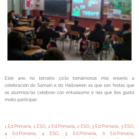
Este ano no terceiro ciclo tomámonos moi enserio a
celebración do Samaín e do Halloween xa que son festas que
os alumnos/as celebran con entusiasmo e nas que lles gusta
moito participar.
1 Ed.Primaria
,
1 ESO
,
2 Ed.Primaria
,
2 ESO
,
3 Ed.Primaria
,
3 ESO
,
4 Ed.Primaria
,
4 ESO
,
5 Ed.Primaria
,
6 Ed.Primaria
,