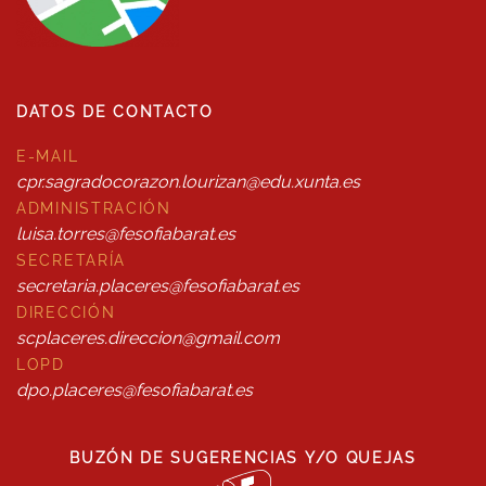
DATOS DE CONTACTO
E-MAIL
cpr.sagradocorazon.lourizan@edu.xunta.es
ADMINISTRACIÓN
luisa.torres@fesofiabarat.es
SECRETARÍA
secretaria.placeres@fesofiabarat.es
DIRECCIÓN
scplaceres.direccion@gmail.com
LOPD
dpo.placeres@fesofiabarat.es
BUZÓN DE SUGERENCIAS Y/O QUEJAS