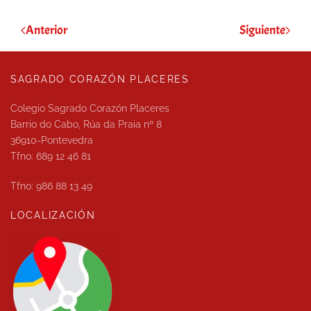
Anterior
Siguiente
SAGRADO CORAZÓN PLACERES
Colegio Sagrado Corazón Placeres
Barrio do Cabo, Rúa da Praia nº 8
36910-Pontevedra
Tfno: 689 12 46 81
Tfno: 986 88 13 49
LOCALIZACIÓN