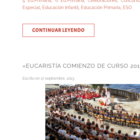
5 Ed.Primaria
,
6 Ed.Primaria
,
Celebraciones
,
Concurs
Especial
,
Educación Infantil
,
Educación Primaria
,
ESO
CONTINUAR LEYENDO
«EUCARISTÍA COMIENZO DE CURSO 201
Escrito en
17 septiembre, 2013
.