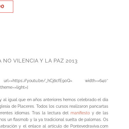
DO
 NO VILENCIA Y LA PAZ 2013
rl=»https://youtu.be/_hCj6cfE90Q» width=»640″
 theme=»light»]
y al igual que en años anteriores hemos celebrado el día
Iglesia de Placeres. Todos los cursos realizaron pancartas
rentes idiomas. Tras la lectura del
manifiesto
y de las
zamos un flasmob y la ya tradicional suelta de palomas. Os
ebración y el enlace al artículo de Pontevedraviva.com