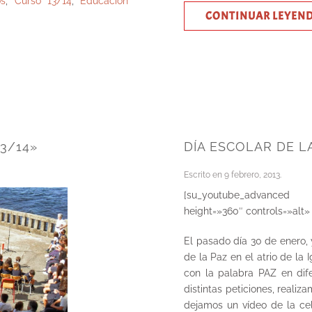
os
,
Curso 13/14
,
Educación
CONTINUAR LEYEN
3/14»
DÍA ESCOLAR DE LA
Escrito en
9 febrero, 2013
.
[su_youtube_advanced u
height=»360″ controls=»alt»
El pasado día 30 de enero, 
de la Paz en el atrio de la 
con la palabra PAZ en dife
distintas peticiones, reali
dejamos un vídeo de la cel