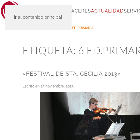
INICIO
SC-PLACERES
ACTUALIDAD
SERVI
Ir al contenido principal
INICIO
ACTUALIDAD
6 ED.PRIMARIA
ETIQUETA:
6 ED.PRIMA
«FESTIVAL DE STA. CECILIA 2013»
Escrito en
23 noviembre, 2013
.