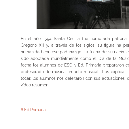
En el año 1594 Santa Cecilia fue nombrada patrona
Gregorio XIII y, a través de los siglos, su figura ha 
humanidad con ese padrinazgo. La fecha de su nacimien
sido adoptada mundialmente como el Día de la Músi
fecha los alumnos de ESO y Ed. Primaria prepararon co
profesorado de música un acto musical. Tras explicar 
tocar, los alumnos nos deleitaron con sus actuaciones, 
vídeo resumen
6 Ed.Primaria