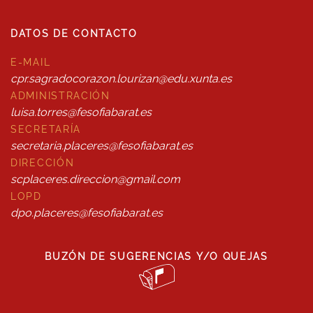
DATOS DE CONTACTO
E-MAIL
cpr.sagradocorazon.lourizan@edu.xunta.es
ADMINISTRACIÓN
luisa.torres@fesofiabarat.es
SECRETARÍA
secretaria.placeres@fesofiabarat.es
DIRECCIÓN
scplaceres.direccion@gmail.com
LOPD
dpo.placeres@fesofiabarat.es
BUZÓN DE SUGERENCIAS Y/O QUEJAS