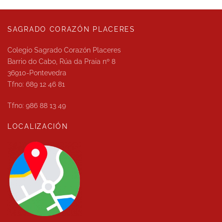
SAGRADO CORAZÓN PLACERES
Colegio Sagrado Corazón Placeres
Barrio do Cabo, Rúa da Praia nº 8
36910-Pontevedra
Tfno: 689 12 46 81
Tfno: 986 88 13 49
LOCALIZACIÓN