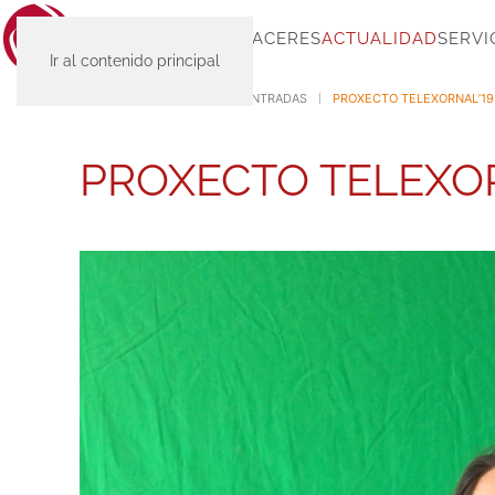
INICIO
SC-PLACERES
ACTUALIDAD
SERVI
Ir al contenido principal
INICIO
ACTUALIDAD
ENTRADAS
PROXECTO TELEXORNAL’19
PROXECTO TELEXOR