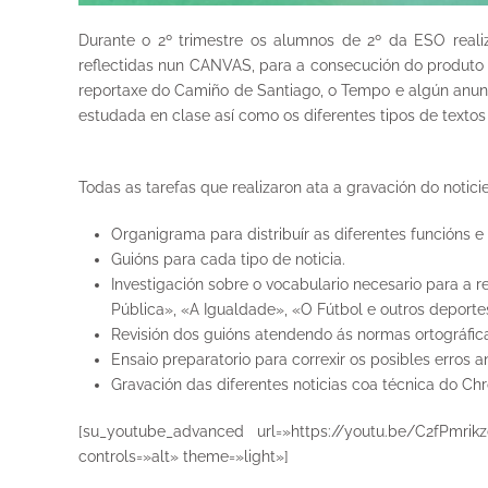
Durante o 2º trimestre os alumnos de 2º da ESO reali
reflectidas nun CANVAS, para a consecución do produto fi
reportaxe do Camiño de Santiago, o Tempo e algún anunc
estudada en clase así como os diferentes tipos de text
Todas as tarefas que realizaron ata a gravación do notici
Organigrama para distribuír as diferentes funcións 
Guións para cada tipo de noticia.
Investigación sobre o vocabulario necesario para a r
Pública», «A Igualdade», «O Fútbol e outros deport
Revisión dos guións atendendo ás normas ortográfic
Ensaio preparatorio para correxir os posibles erros a
Gravación das diferentes noticias coa técnica do Ch
[su_youtube_advanced url=»https://youtu.be/C2fPmrik
controls=»alt» theme=»light»]