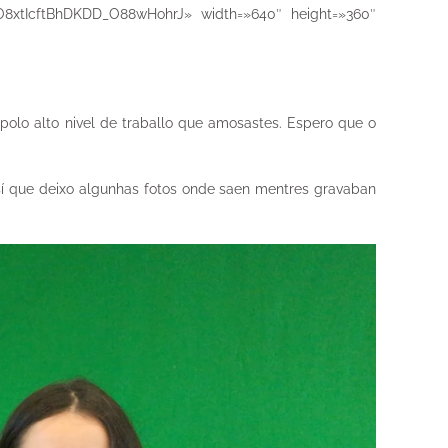
6QO8xtIcftBhDKDD_O88wHohrJ» width=»640″ height=»360″
 polo alto nivel de traballo que amosastes. Espero que o
así que deixo algunhas fotos onde saen mentres gravaban