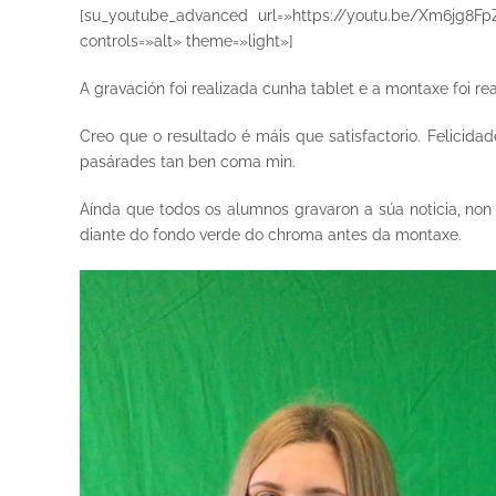
[su_youtube_advanced url=»https://youtu.be/Xm6jg8Fp
controls=»alt» theme=»light»]
A gravación foi realizada cunha tablet e a montaxe foi rea
Creo que o resultado é máis que satisfactorio. Felicida
pasárades tan ben coma min.
Aínda que todos os alumnos gravaron a súa noticia, non
diante do fondo verde do chroma antes da montaxe.