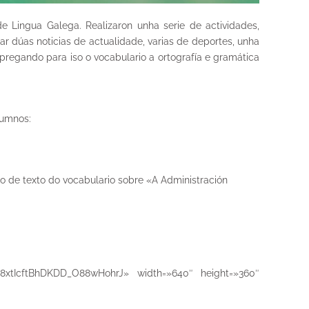
 Lingua Galega. Realizaron unha serie de actividades,
ar dúas noticias de actualidade, varias de deportes, unha
regando para iso o vocabulario a ortografía e gramática
lumnos:
bro de texto do vocabulario sobre «A Administración
6QO8xtIcftBhDKDD_O88wHohrJ» width=»640″ height=»360″