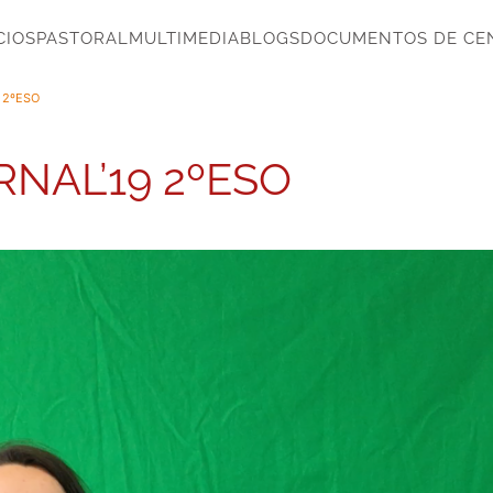
CIOS
PASTORAL
MULTIMEDIA
BLOGS
DOCUMENTOS DE CE
 2ºESO
NAL’19 2ºESO