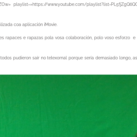
ZOw» playlist=»https://www.youtube.com/playlist?list=PL5fjZgQ
lizada coa aplicación iMovie.
des rapaces e rapazas pola vosa colaboración, polo voso esforzo e
 todos pudieron saír no telexornal porque sería demasiado longo, 