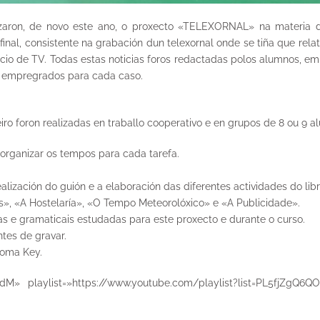
zaron, de novo este ano, o proxecto «TELEXORNAL» na materia de
nal, consistente na grabación dun telexornal onde se tiña que relat
io de TV. Todas estas noticias foros redactadas polos alumnos, emp
os empregrados para cada caso.
eiro foron realizadas en traballo cooperativo e en grupos de 8 ou 9 a
e organizar os tempos para cada tarefa.
ealización do guión e a elaboración das diferentes actividades do li
es», «A Hostelaría», «O Tempo Meteorolóxico» e «A Publicidade».
as e gramaticais estudadas para este proxecto e durante o curso.
ntes de gravar.
roma Key.
zdM» playlist=»https://www.youtube.com/playlist?list=PL5fjZgQ