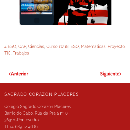
4 ESO
,
CAP
,
Ciencias
,
Curso 17/18
,
ESO
,
Matemáticas
,
Proyecto
,
TIC
,
Trabajos
Anterior
Siguiente
SAGRADO CORAZÓN PLACERES
Colegio Sagrado Corazón Placeres
Barrio do Cabo, Rúa da Praia nº 8
36910-Pontevedra
Tfno: 689 12 46 81