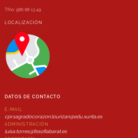
Tfno: 986 88 13 49
LOCALIZACIÓN
DATOS DE CONTACTO
E-MAIL
cpr.sagradocorazon.lourizan@edu.xunta.es
ADMINISTRACIÓN
luisa.torres@fesofiabarat.es