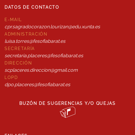
DATOS DE CONTACTO
E-MAIL
cpr.sagradocorazon.lourizan@edu.xunta.es
ADMINISTRACIÓN
luisa.torres@fesofiabarat.es
SECRETARÍA
secretaria.placeres@fesofiabarat.es
DIRECCIÓN
scplaceres.direccion@gmail.com
LOPD
dpo.placeres@fesofiabarat.es
BUZÓN DE SUGERENCIAS Y/O QUEJAS