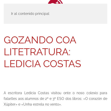
Ir al contenido principal
INICIO
ACTUALIDAD
UNCATEGORISED
GOZANDO COA
LITETRATURA: LEDICIA COSTAS
GOZANDO COA
LITETRATURA:
LEDICIA COSTAS
A escritora Ledicia Costas visitou onte o noso colexio para
falarlles aos alumnos de 2º e 3º ESO dos libros: «O corazón de
Xúpiter» e «Unha estrela no vento».