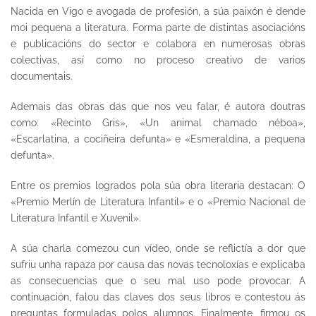
Nacida en Vigo e avogada de profesión, a súa paixón é dende
moi pequena a literatura. Forma parte de distintas asociacións
e publicacións do sector e colabora en numerosas obras
colectivas, así como no proceso creativo de varios
documentais.
Ademais das obras das que nos veu falar, é autora doutras
como: «Recinto Gris», «Un animal chamado néboa»,
«Escarlatina, a cociñeira defunta» e «Esmeraldina, a pequena
defunta».
Entre os premios logrados pola súa obra literaria destacan: O
«Premio Merlín de Literatura Infantil» e o «Premio Nacional de
Literatura Infantil e Xuvenil».
A súa charla comezou cun vídeo, onde se reflictía a dor que
sufriu unha rapaza por causa das novas tecnoloxías e explicaba
as consecuencias que o seu mal uso pode provocar. A
continuación, falou das claves dos seus libros e contestou ás
preguntas formuladas polos alumnos. Finalmente, firmou os