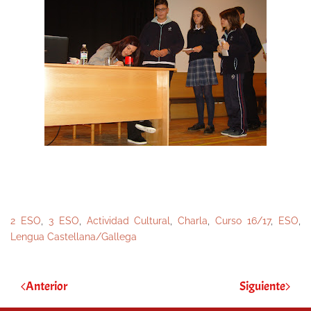
2 ESO
,
3 ESO
,
Actividad Cultural
,
Charla
,
Curso 16/17
,
ESO
,
Lengua Castellana/Gallega
Anterior
Siguiente