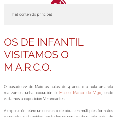
Ir al contenido principal
INICIO
ACTUALIDAD
ENTRADAS
OS DE INFANTIL VISITAMOS O
M.A.R.C.O.
OS DE INFANTIL
VISITAMOS O
M.A.R.C.O.
O pasado 22 de Maio as aulas de 4 anos e a aula amarela
realizamos unha excursión ó
Museo Marco de Vigo
, onde
visitamos a exposición Veraneantes.
A exposición reúne un conxunto de obras en múltiples formatos
e soportes distribuidas por todos os espazo da planta baixa do