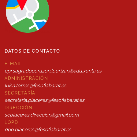
DATOS DE CONTACTO
E-MAIL
cpr.sagradocorazon.lourizan@edu.xunta.es
ADMINISTRACIÓN
luisa.torres@fesofiabarat.es
SECRETARÍA
secretaria.placeres@fesofiabarat.es
DIRECCIÓN
scplaceres.direccion@gmail.com
LOPD
dpo.placeres@fesofiabarat.es