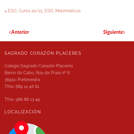
4 ESO
,
Curso 20/21
,
ESO
,
Matemáticas
Anterior
Siguiente
SAGRADO CORAZÓN PLACERES
Colegio Sagrado Corazón Placeres
Barrio do Cabo, Rúa da Praia nº 8
36910-Pontevedra
Tfno: 689 12 46 81
Tfno: 986 88 13 49
LOCALIZACIÓN