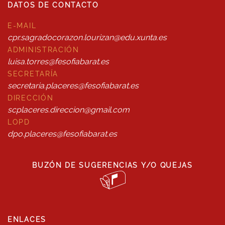
DATOS DE CONTACTO
E-MAIL
cpr.sagradocorazon.lourizan@edu.xunta.es
ADMINISTRACIÓN
luisa.torres@fesofiabarat.es
SECRETARÍA
secretaria.placeres@fesofiabarat.es
DIRECCIÓN
scplaceres.direccion@gmail.com
LOPD
dpo.placeres@fesofiabarat.es
BUZÓN DE SUGERENCIAS Y/O QUEJAS
ENLACES