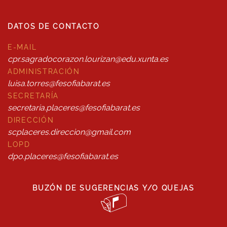
DATOS DE CONTACTO
E-MAIL
cpr.sagradocorazon.lourizan@edu.xunta.es
ADMINISTRACIÓN
luisa.torres@fesofiabarat.es
SECRETARÍA
secretaria.placeres@fesofiabarat.es
DIRECCIÓN
scplaceres.direccion@gmail.com
LOPD
dpo.placeres@fesofiabarat.es
BUZÓN DE SUGERENCIAS Y/O QUEJAS