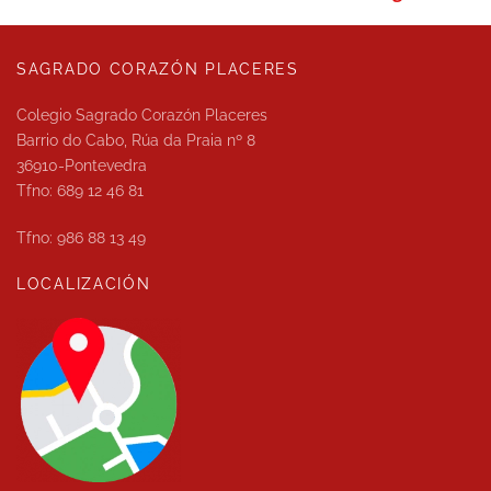
SAGRADO CORAZÓN PLACERES
Colegio Sagrado Corazón Placeres
Barrio do Cabo, Rúa da Praia nº 8
36910-Pontevedra
Tfno: 689 12 46 81
Tfno: 986 88 13 49
LOCALIZACIÓN