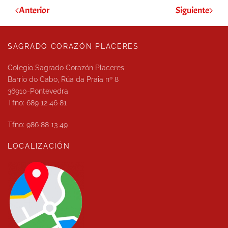
Anterior
Siguiente
SAGRADO CORAZÓN PLACERES
Colegio Sagrado Corazón Placeres
Barrio do Cabo, Rúa da Praia nº 8
36910-Pontevedra
Tfno: 689 12 46 81
Tfno: 986 88 13 49
LOCALIZACIÓN