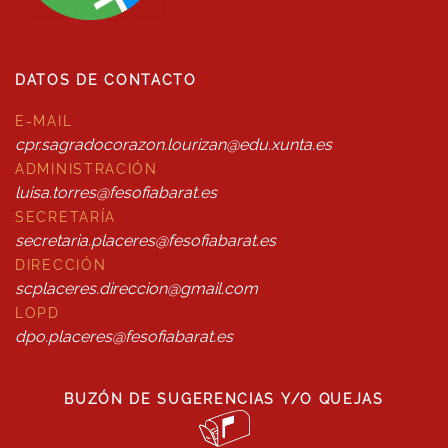
DATOS DE CONTACTO
E-MAIL
cpr.sagradocorazon.lourizan@edu.xunta.es
ADMINISTRACIÓN
luisa.torres@fesofiabarat.es
SECRETARÍA
secretaria.placeres@fesofiabarat.es
DIRECCIÓN
scplaceres.direccion@gmail.com
LOPD
dpo.placeres@fesofiabarat.es
BUZÓN DE SUGERENCIAS Y/O QUEJAS