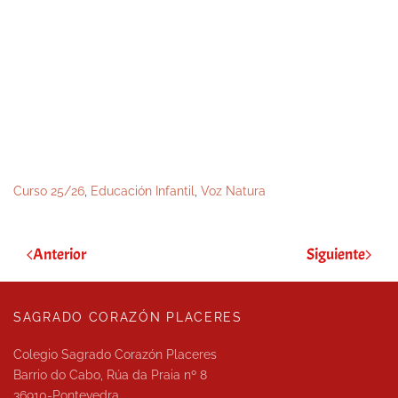
Curso 25/26
,
Educación Infantil
,
Voz Natura
Anterior
Siguiente
SAGRADO CORAZÓN PLACERES
Colegio Sagrado Corazón Placeres
Barrio do Cabo, Rúa da Praia nº 8
36910-Pontevedra