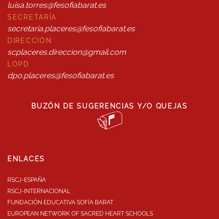
luisa.torres@fesofiabarat.es
SECRETARÍA
secretaria.placeres@fesofiabarat.es
DIRECCIÓN
scplaceres.direccion@gmail.com
LOPD
dpo.placeres@fesofiabarat.es
BUZÓN DE SUGERENCIAS Y/O QUEJAS
ENLACES
RSCJ-ESPAÑA
RSCJ-INTERNACIONAL
FUNDACIÓN EDUCATIVA SOFÍA BARAT
EUROPEAN NETWORK OF SACRED HEART SCHOOLS