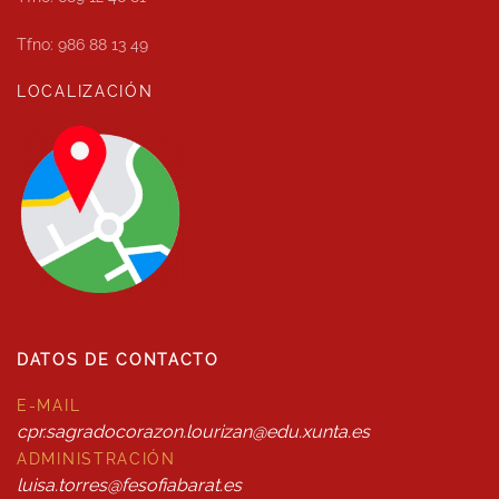
Tfno: 986 88 13 49
LOCALIZACIÓN
DATOS DE CONTACTO
E-MAIL
cpr.sagradocorazon.lourizan@edu.xunta.es
ADMINISTRACIÓN
luisa.torres@fesofiabarat.es