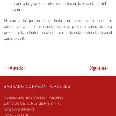
la portería, y presentarlos cubiertos en la Secretaría del
centro.
El alumnado que no esté admitido ni conozca en que centro
educativo va a estar escolarizado el próximo curso, deberá
presentar la solicitud en el centro donde está matriculado en el
curso 25/26.
Anterior
Siguiente
SAGRADO CORAZÓN PLACERES
Colegio Sagrado Corazón Placeres
Barrio do Cabo, Rúa da Praia nº 8
36910-Pontevedra
Tfno: 689 12 46 81