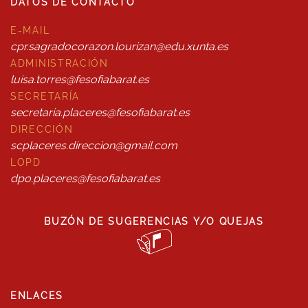
DATOS DE CONTACTO
E-MAIL
cpr.sagradocorazon.lourizan@edu.xunta.es
ADMINISTRACIÓN
luisa.torres@fesofiabarat.es
SECRETARÍA
secretaria.placeres@fesofiabarat.es
DIRECCIÓN
scplaceres.direccion@gmail.com
LOPD
dpo.placeres@fesofiabarat.es
BUZÓN DE SUGERENCIAS Y/O QUEJAS
ENLACES