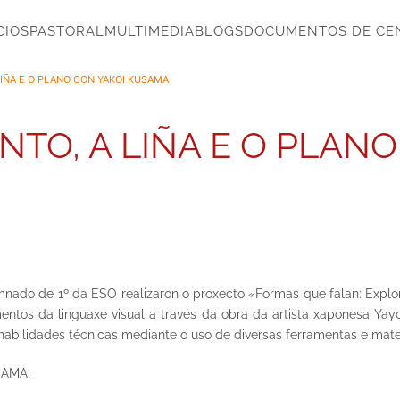
CIOS
PASTORAL
MULTIMEDIA
BLOGS
DOCUMENTOS DE CE
IÑA E O PLANO CON YAKOI KUSAMA
TO, A LIÑA E O PLANO
 alumnado de 1º da ESO realizaron o proxecto «Formas que falan: E
mentos da linguaxe visual a través da obra da artista xaponesa Ya
habilidades técnicas mediante o uso de diversas ferramentas e mater
SAMA.