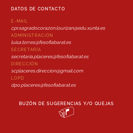
DATOS DE CONTACTO
E-MAIL
cpr.sagradocorazon.lourizan@edu.xunta.es
ADMINISTRACIÓN
luisa.torres@fesofiabarat.es
SECRETARÍA
secretaria.placeres@fesofiabarat.es
DIRECCIÓN
scplaceres.direccion@gmail.com
LOPD
dpo.placeres@fesofiabarat.es
BUZÓN DE SUGERENCIAS Y/O QUEJAS