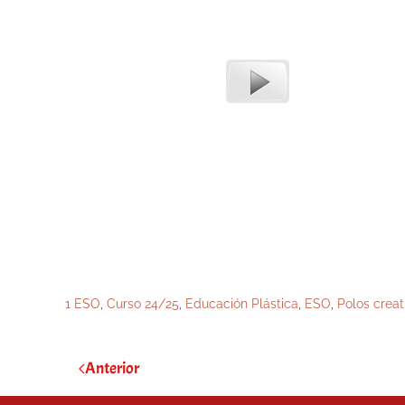
1 ESO
,
Curso 24/25
,
Educación Plástica
,
ESO
,
Polos creat
Anterior