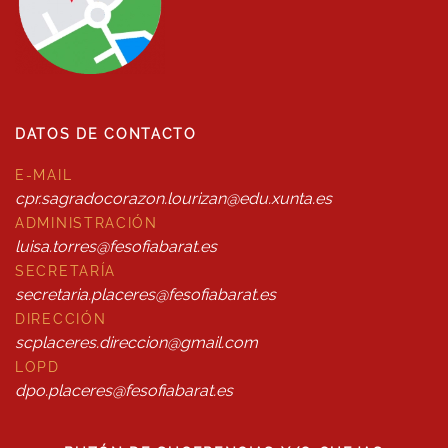
DATOS DE CONTACTO
E-MAIL
cpr.sagradocorazon.lourizan@edu.xunta.es
ADMINISTRACIÓN
luisa.torres@fesofiabarat.es
SECRETARÍA
secretaria.placeres@fesofiabarat.es
DIRECCIÓN
scplaceres.direccion@gmail.com
LOPD
dpo.placeres@fesofiabarat.es