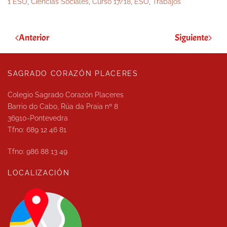
1 ESO
,
Ciencias Sociales
,
Curso 17/18
,
ESO
,
Trabajos
Anterior
Siguiente
SAGRADO CORAZÓN PLACERES
Colegio Sagrado Corazón Placeres
Barrio do Cabo, Rúa da Praia nº 8
36910-Pontevedra
Tfno: 689 12 46 81
Tfno: 986 88 13 49
LOCALIZACIÓN