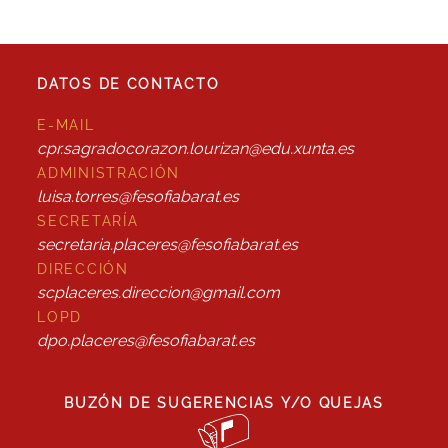
DATOS DE CONTACTO
E-MAIL
cpr.sagradocorazon.lourizan@edu.xunta.es
ADMINISTRACIÓN
luisa.torres@fesofiabarat.es
SECRETARÍA
secretaria.placeres@fesofiabarat.es
DIRECCIÓN
scplaceres.direccion@gmail.com
LOPD
dpo.placeres@fesofiabarat.es
BUZÓN DE SUGERENCIAS Y/O QUEJAS