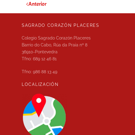
Anterior
SAGRADO CORAZÓN PLACERES
Colegio Sagrado Corazón Placeres
Barrio do Cabo, Rúa da Praia nº 8
36910-Pontevedra
Tfno: 689 12 46 81
Tfno: 986 88 13 49
LOCALIZACIÓN