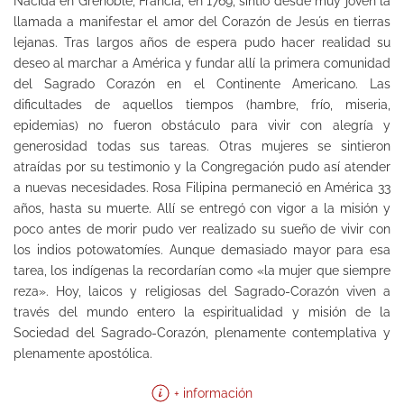
Nacida en Grenoble, Francia, en 1769, sintió desde muy joven la
llamada a manifestar el amor del Corazón de Jesús en tierras
lejanas. Tras largos años de espera pudo hacer realidad su
deseo al marchar a América y fundar allí la primera comunidad
del Sagrado Corazón en el Continente Americano. Las
dificultades de aquellos tiempos (hambre, frío, miseria,
epidemias) no fueron obstáculo para vivir con alegría y
generosidad todas sus tareas. Otras mujeres se sintieron
atraídas por su testimonio y la Congregación pudo así atender
a nuevas necesidades. Rosa Filipina permaneció en América 33
años, hasta su muerte. Allí se entregó con vigor a la misión y
poco antes de morir pudo ver realizado su sueño de vivir con
los indios potowatomíes. Aunque demasiado mayor para esa
tarea, los indígenas la recordarían como «la mujer que siempre
reza». Hoy, laicos y religiosas del Sagrado-Corazón viven a
través del mundo entero la espiritualidad y misión de la
Sociedad del Sagrado-Corazón, plenamente contemplativa y
plenamente apostólica.
+ información