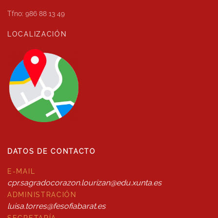
Tfno: 986 88 13 49
LOCALIZACIÓN
DATOS DE CONTACTO
E-MAIL
cpr.sagradocorazon.lourizan@edu.xunta.es
ADMINISTRACIÓN
luisa.torres@fesofiabarat.es