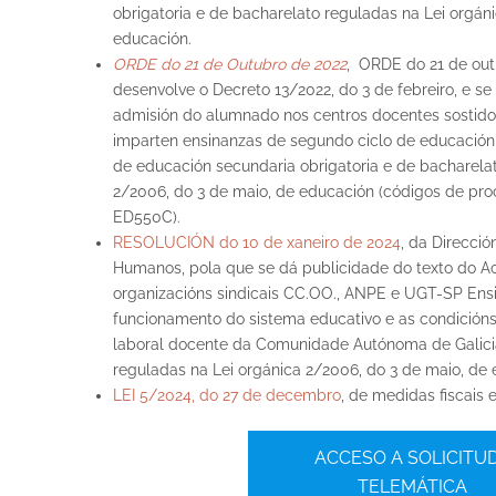
obrigatoria e de bacharelato reguladas na Lei orgán
educación.
ORDE do 21 de Outubro de 2022
,
ORDE do 21 de outu
desenvolve o Decreto 13/2022, do 3 de febreiro, e s
admisión do alumnado nos centros docentes sostido
imparten ensinanzas de segundo ciclo de educación i
de educación secundaria obrigatoria e de bacharela
2/2006, do 3 de maio, de educación (códigos de p
ED550C).
RESOLUCIÓN do 10 de xaneiro de 2024
,
da Dirección
Humanos, pola que se dá publicidade do texto do Aco
organizacións sindicais CC.OO., ANPE e UGT-SP Ens
funcionamento do sistema educativo e as condicións 
laboral docente da Comunidade Autónoma de Galici
reguladas na Lei orgánica 2/2006, do 3 de maio, de
LEI 5/2024, do 27 de decembro
, de medidas fiscais e
ACCESO A SOLICITU
TELEMÁTICA