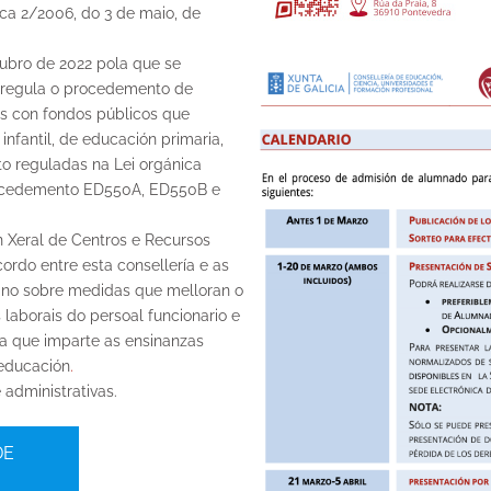
ica 2/2006, do 3 de maio, de
bro de 2022 pola que se
e regula o procedemento de
s con fondos públicos que
nfantil, de educación primaria,
to reguladas na Lei orgánica
rocedemento ED550A, ED550B e
 Xeral de Centros e Recursos
rdo entre esta consellería e as
ino sobre medidas que melloran o
laborais do persoal funcionario e
a que imparte as ensinanzas
 educación
.
 administrativas.
DE