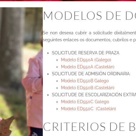
MODELOS DE 
Se non desexa cubrir a solicitude dixitalm
seguintes enlaces os documentos, cubrilos e p
SOLICITUDE RESERVA DE PRAZA
Modelo ED550A (Galego)
Modelo ED550A (Castelán)
SOLICITUDE DE ADMISIÓN ORDINARIA:
Modelo ED550B Galego
Modelo ED550B (Castelán)
SOLICITUDE DE ESCOLARIZACIÓN EXTRA
Modelo ED550C Galego
Modelo ED550C (Castelán)
CRITERIOS DE