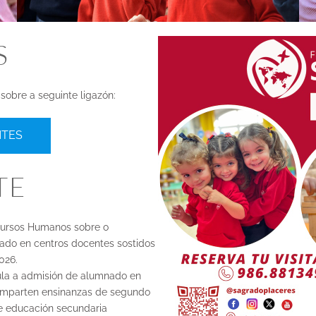
S
obre a seguinte ligazón:
NTES
TE
cursos Humanos sobre o
do en centros docentes sostidos
026.
ula a admisión de alumnado en
 imparten ensinanzas de segundo
de educación secundaria