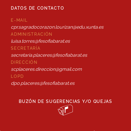
DATOS DE CONTACTO
E-MAIL
cpr.sagradocorazon.lourizan@edu.xunta.es
ADMINISTRACIÓN
luisa.torres@fesofiabarat.es
SECRETARÍA
secretaria.placeres@fesofiabarat.es
DIRECCIÓN
scplaceres.direccion@gmail.com
LOPD
dpo.placeres@fesofiabarat.es
BUZÓN DE SUGERENCIAS Y/O QUEJAS