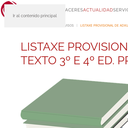
INICIO
SC-PLACERES
ACTUALIDAD
SERVI
Ir al contenido principal
INICIO
ACTUALIDAD
AVISOS
LISTAXE PROVISIONAL DE ADXU
LISTAXE PROVISIO
TEXTO 3º E 4º ED. 