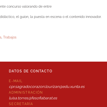
sente concurso valorando de entre
didáctico, el guion, la puesta en escena o el contenido innovador.
a
,
Trabajos
DATOS DE CONTACTO
E-MAIL
cpr.sagradocorazon.lourizan@edu.xunta.es
ADMINISTRACIÓN
luisa.torres@fesofiabarat.es
SECRETARÍA