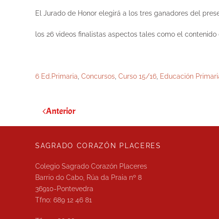
El Jurado de Honor elegirá a los tres ganadores del pre
los 26 videos finalistas aspectos tales como el contenido 
6 Ed.Primaria
,
Concursos
,
Curso 15/16
,
Educación Primari
Anterior
SAGRADO CORAZÓN PLACERES
Colegio Sagrado Corazón Placeres
Barrio do Cabo, Rúa da Praia nº 8
36910-Pontevedra
Tfno: 689 12 46 81