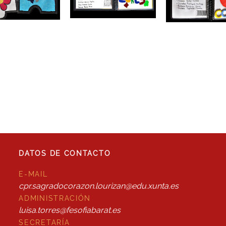
DATOS DE CONTACTO
E-MAIL
cpr.sagradocorazon.lourizan@edu.xunta.es
ADMINISTRACIÓN
luisa.torres@fesofiabarat.es
SECRETARÍA