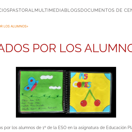
CIOS
PASTORAL
MULTIMEDIA
BLOGS
DOCUMENTOS DE CE
OR LOS ALUMNOS»
ÑADOS POR LOS ALUMN
s por los alumnos de 1º de la ESO en la asignatura de Educación Plá