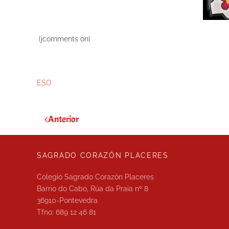
{jcomments on}
ESO
Anterior
SAGRADO CORAZÓN PLACERES
Colegio Sagrado Corazón Placeres
Barrio do Cabo, Rúa da Praia nº 8
36910-Pontevedra
Tfno: 689 12 46 81