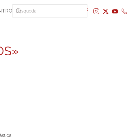
NTRO
OS»
stica.